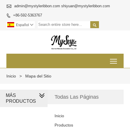

admin@mystyleribbon.com shiyuan@mystyleribbon.com
+86-592-5363767


Español

Toggl
Inicio
>
Mapa del Sitio
MÁS
Todas Las Páginas
PRODUCTOS
Inicio
Productos