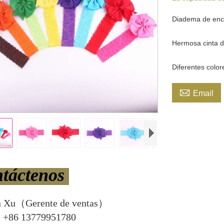
Diadema de enca
Hermosa cinta d
Diferentes colo

Email
táctenos
n Xu（Gerente de ventas）
+86 13779951780