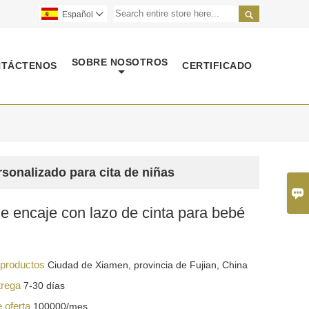

Español

SOBRE NOSOTROS
NTÁCTENOS
CERTIFICADO
sonalizado para cita de niñas

 encaje con lazo de cinta para bebé
s productos
Ciudad de Xiamen, provincia de Fujian, China
trega
7-30 días
e oferta
100000/mes