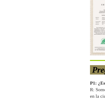
Pre
P1: ¿Es
R: Somo
en la c