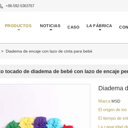
+86-592-5363767

PRODUCTOS
NOTICIAS
LA FÁBRICA
CASO
CO
>
Diadema de encaje con lazo de cinta para bebé
to tocado de diadema de bebé con lazo de encaje per
Diadema de
Marca
MSD
El origen de lo
El tiempo de en
La capacidad d