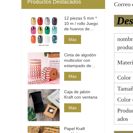
Productos Destacados
Correo 
Des
12 piezas 5 mm *
10 m / rollo Juego
de huevos de
cinta de
nombr
polietileno
Más
produ
Cinta de algodón
multicolor con
Materi
estampado de
corazones
Más
Color
Tama
Caja de jabón
Kraft con ventana
Color 
Más
Produc
ados
Papel Kraft