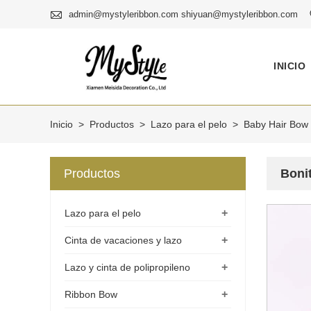

admin@mystyleribbon.com shiyuan@mystyleribbon.com
INICIO
Inicio
>
Productos
>
Lazo para el pelo
>
Baby Hair Bow
Productos
Boni
+
Lazo para el pelo
+
Cinta de vacaciones y lazo
+
Lazo y cinta de polipropileno
+
Ribbon Bow