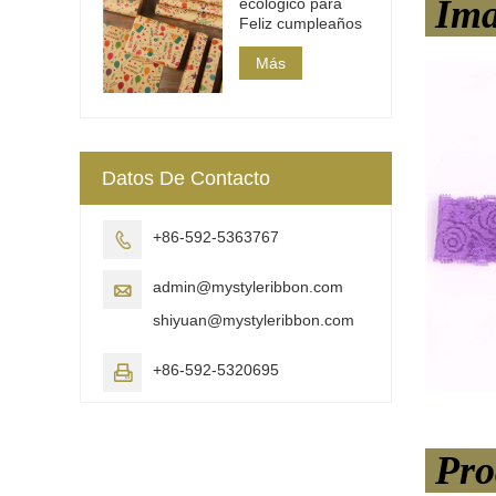
Ima
ecológico para
Feliz cumpleaños
Más
Datos De Contacto
+86-592-5363767

admin@mystyleribbon.com

shiyuan@mystyleribbon.com
+86-592-5320695

Pro