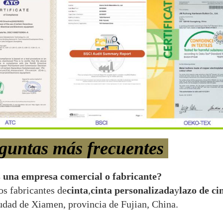
guntas más frecuentes
 una empresa comercial o fabricante?
s fabricantes de
cinta
,
cinta personalizada
y
lazo de ci
iudad de Xiamen, provincia de Fujian, China.