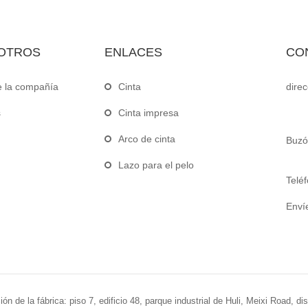
OTROS
ENLACES
CO
e la compañía
Cinta
direc
s
Cinta impresa
Arco de cinta
Buzó
Lazo para el pelo
Teléf
Envíe
de la fábrica: piso 7, edificio 48, parque industrial de Huli, Meixi Road, dist