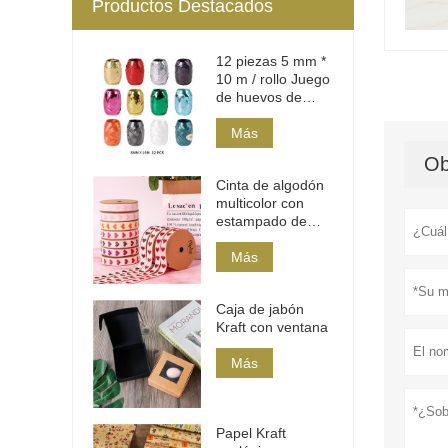
Productos Destacados
12 piezas 5 mm *
10 m / rollo Juego
de huevos de
cinta de
polietileno
Más
Ob
Cinta de algodón
multicolor con
estampado de
corazones
Más
Caja de jabón
Kraft con ventana
Más
Papel Kraft