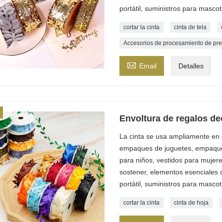
portátil, suministros para mascot
cortar la cinta
cinta de tela
Accesorios de procesamiento de pre

Email
Detalles
Envoltura de regalos de
La cinta se usa ampliamente en 
empaques de juguetes, empaques 
para niños, vestidos para mujere
sostener, elementos esenciales d
portátil, suministros para mascot
cortar la cinta
cinta de hoja