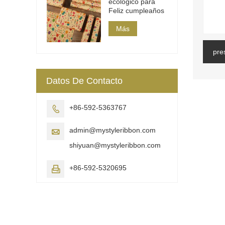
ecológico para
Feliz cumpleaños
Más
pre
Datos De Contacto
+86-592-5363767

admin@mystyleribbon.com

shiyuan@mystyleribbon.com
+86-592-5320695
