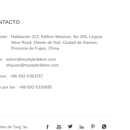
NTACTO
ción :
Habitación 313, Edificio Weiziran, No 265, Lingxia
West Road, Distrito de Huli, Ciudad de Xiamen,
Provincia de Fujian, China
n :
admin@mystyleribbon.com
shiyuan@mystyleribbon.com
ono :
+86-592-5363767
 por fax :
+86-592-5320695






rito de Tong ''an,