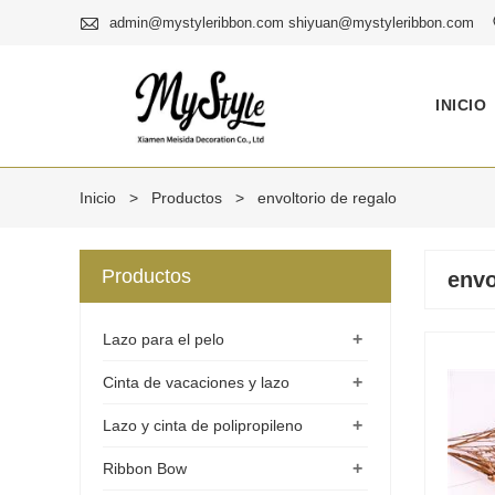

admin@mystyleribbon.com shiyuan@mystyleribbon.com
INICIO
Inicio
>
Productos
>
envoltorio de regalo
Productos
envo
+
Lazo para el pelo
+
Cinta de vacaciones y lazo
+
Lazo y cinta de polipropileno
+
Ribbon Bow