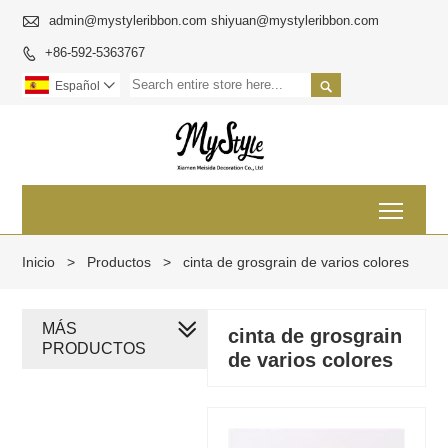

admin@mystyleribbon.com shiyuan@mystyleribbon.com
+86-592-5363767


Español

Toggl
Inicio
>
Productos
>
cinta de grosgrain de varios colores
MÁS
cinta de grosgrain
PRODUCTOS
de varios colores