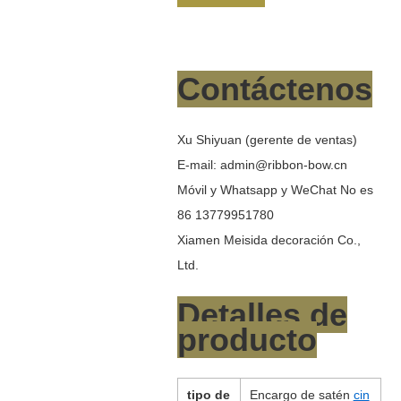
Contáctenos
Xu Shiyuan (gerente de ventas)
E-mail: admin@ribbon-bow.cn
Móvil y Whatsapp y WeChat No es
86 13779951780
Xiamen Meisida decoración Co.,
Ltd.
Detalles de
producto
tipo de
Encargo de satén
cin