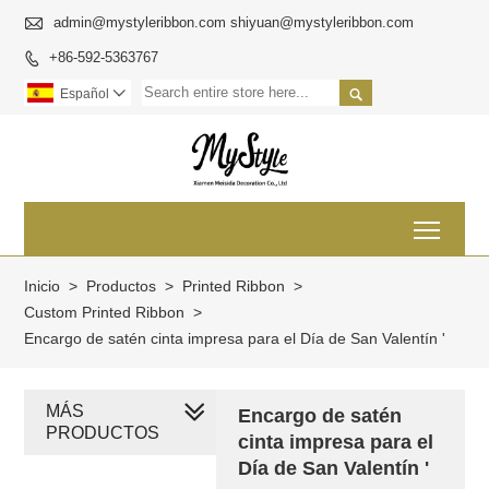

admin@mystyleribbon.com shiyuan@mystyleribbon.com
+86-592-5363767


Español

Toggl
Inicio
>
Productos
>
Printed Ribbon
>
Custom Printed Ribbon
>
Encargo de satén cinta impresa para el Día de San Valentín '
MÁS
Encargo de satén
PRODUCTOS
cinta impresa para el
Día de San Valentín '