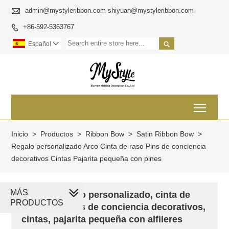

admin@mystyleribbon.com shiyuan@mystyleribbon.com
+86-592-5363767


Español

Toggl
Inicio
>
Productos
>
Ribbon Bow
>
Satin Ribbon Bow
>
Regalo personalizado Arco Cinta de raso Pins de conciencia
decorativos Cintas Pajarita pequeña con pines
MÁS
Lazo de regalo personalizado, cinta de
PRODUCTOS
satén, alfileres de conciencia decorativos,
cintas, pajarita pequeña con alfileres