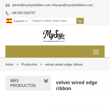

admin@mystyleribbon.com shiyuan@mystyleribbon.com
+86-592-5363767


Español

Toggl
Inicio
>
Productos
>
velvet wired edge ribbon
MÁS
velvet wired edge
PRODUCTOS
ribbon