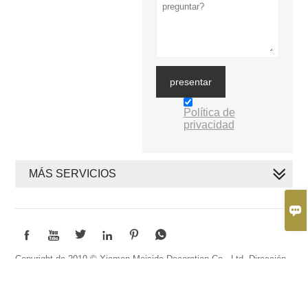
presentar
Política de
privacidad
MÁS SERVICIOS







Copyright de 2019 © Xiamen Meisida Decoration Co., Ltd. Dirección
de la fábrica: piso 7, edificio 48, parque industrial de Huli, Meixi
Road, distrito de Tong ''an, Xiamen, Fujian, China. Dirección de la
oficina: Habitación 313-314, Edificio Weiziran, Zona industrial de Huli,