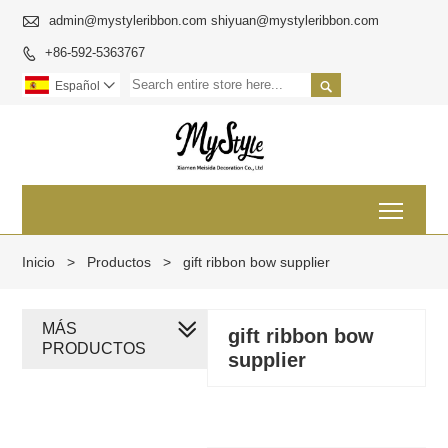

admin@mystyleribbon.com shiyuan@mystyleribbon.com
+86-592-5363767


Español

Toggl
Inicio
>
Productos
>
gift ribbon bow supplier
MÁS
gift ribbon bow
PRODUCTOS
supplier