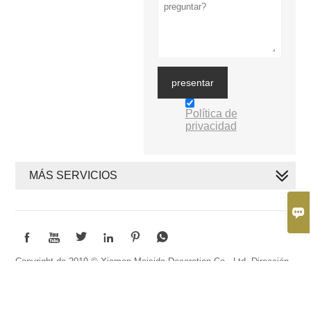
presentar
Política de
privacidad
MÁS SERVICIOS







Copyright de 2019 © Xiamen Meisida Decoration Co., Ltd. Dirección
de la fábrica: piso 7, edificio 48, parque industrial de Huli, Meixi
Road, distrito de Tong ''an, Xiamen, Fujian, China. Dirección de la
oficina: Habitación 313-314, Edificio Weiziran, Zona industrial de Huli,