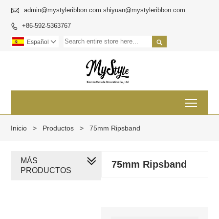

admin@mystyleribbon.com shiyuan@mystyleribbon.com
+86-592-5363767


Español

Toggl
Inicio
>
Productos
>
75mm Ripsband
MÁS
75mm Ripsband
PRODUCTOS